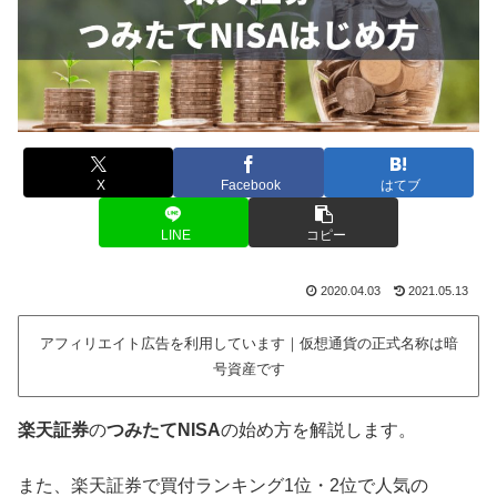
X
Facebook
はてブ
LINE
コピー
2020.04.03
2021.05.13
アフィリエイト広告を利用しています｜仮想通貨の正式名称は暗
号資産です
楽天証券
の
つみたてNISA
の始め方を解説します。
また、楽天証券で買付ランキング1位・2位で人気の