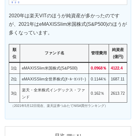
2020年は楽天VITのほうが純資産が多かったのです
が、2021年はeMAXISSlim米国株式(S&P500)のほうが
多くなっています。
順
純資産
ファンド名
管理費用
位
(億円)
1位
eMAXISSlim米国株式(S&P500)
0.0968％
4122.4
2位
eMAXISSlim全世界株式(ｵｰﾙ･ｶﾝﾄﾘｰ)
0.1144％
1687.11
楽天・全米株式インデックス・ファ
3位
0.162％
2613.72
ンド
（2021年5月12日現在、楽天証券つみたてNISA買付ランキング）
目次