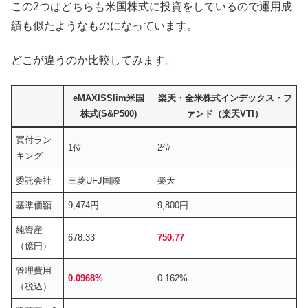
この2つはどちらも米国株式に投資をしているので運用成
績も似たようなものになっています。
どこが違うのか比較してみます。
eMAXISSlim米国
楽天・全米株式インデックス・フ
株式(S&P500)
ァンド（楽天VTI）
買付ラン
1位
2位
キング
委託会社
三菱UFJ国際
楽天
基準価額
9,474円
9,800円
純資産
678.33
750.77
（億円）
管理費用
0.0968%
0.162%
（税込）