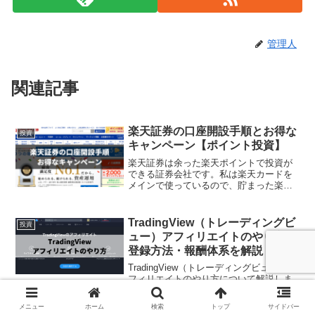
管理人
関連記事
楽天証券の口座開設手順とお得な
投資
キャンペーン【ポイント投資】
楽天証券は余った楽天ポイントで投資が
できる証券会社です。私は楽天カードを
メインで使っているので、貯まった楽天
ポイントを有効活用することと、少しで
も投資経験になればいいと思い、楽天証
券でポイント投資を始めることにしまし
TradingView（トレーディングビ
投資
た。せっかくなので、少し...
ュー）アフィリエイトのやり方｜
登録方法・報酬体系を解説
TradingView（トレーディングビュー）ア
フィリエイトのやり方について解説しま
す。TradingViewは、仮想通貨はもちろ
ん、株、為替、先物などのチャートを表
メニュー
ホーム
検索
トップ
サイドバー
示することができ、様々な分析に便利な