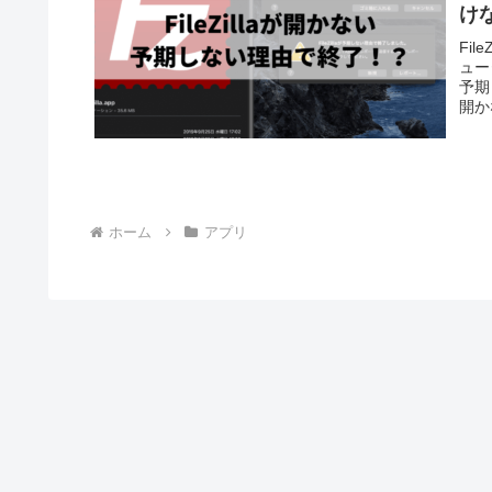
けな
Fil
ュー
予期
開か
ホーム
アプリ