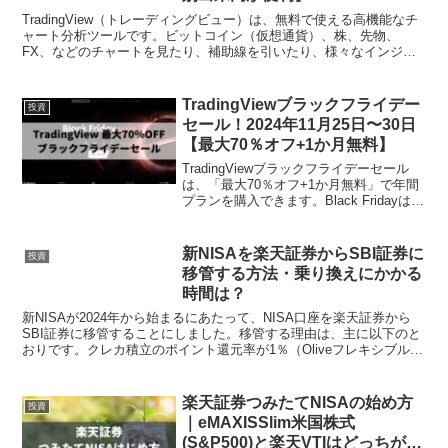
TradingView（トレーディングビュー）は、無料で使える高機能なチ
ャート分析ツールです。ビットコイン（仮想通貨）、株、先物、
FX、などのチャートを見たり、補助線を引いたり、様々なインジケ
ーターを表示して相場分析ができます。無料でも十分...
TradingViewブラックフライデー
投資
セール！2024年11月25日〜30日
【最大70％オフ+1か月無料】
TradingViewブラックフライデーセール
は、「最大70％オフ+1か月無料」で年間
プランを購入できます。Black Fridayは、
TradingView（トレーディングビュー）を
いちばん安く購入できる期間限定のセー
ルです。ブラックフラ...
新NISAを楽天証券からSBI証券に
投資
移管する方法・乗り換えにかかる
時間は？
新NISAが2024年から始まるにあたって、NISA口座を楽天証券から
SBI証券に移管することにしました。移管する理由は、主に以下のと
おりです。クレカ積立のポイント還元率が1％（Oliveフレキシブルペ
イ ゴールドの場合）楽天経済圏が12月...
楽天証券つみたてNISAの始め方
投資
｜eMAXISSlim米国株式
(S&P500)と楽天VTIはどっちがい