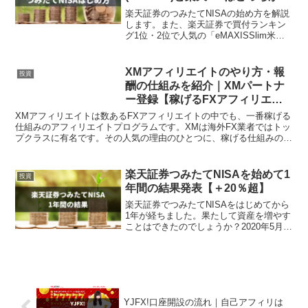
いか比較【2021年版】
楽天証券のつみたてNISAの始め方を解説
します。また、楽天証券で買付ランキン
グ1位・2位で人気の「eMAXISSlim米国
株式(S&P500)」と「楽天・全米株式イン
デックス・ファンド（楽天VTI）」のどち
らがいいのか比較してみました。（2...
XMアフィリエイトのやり方・報
投資
酬の仕組みを紹介｜XMパートナ
ー登録【稼げるFXアフィリエイ
ト】
XMアフィリエイトは数あるFXアフィリエイトの中でも、一番稼げる
仕組みのアフィリエイトプログラムです。XMは海外FX業者ではトッ
プクラスに有名です。その人気の理由のひとつに、稼げる仕組みの
FXアフィリエイトプログラムがあるので、多くのアフィ...
楽天証券つみたてNISAを始めて1
投資
年間の結果発表【＋20％超】
楽天証券でつみたてNISAをはじめてから
1年が経ちました。果たして資産を増やす
ことはできたのでしょうか？2020年5月か
ら毎月1万円（内1,000円は楽天ポイン
ト）を楽天証券のつみたてNISA口座に積
み立ててきました。ちょうど1年経ったい
ま...
YJFX!口座開設の流れ｜自己アフィリは